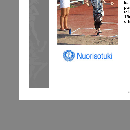
laa
pai
tal
Tä
urh
©