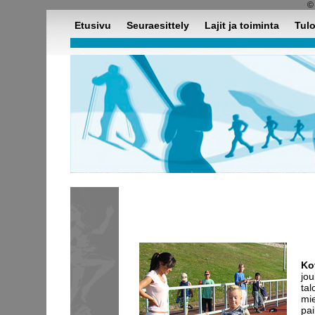
Etusivu
Seuraesittely
Lajit ja toiminta
Tulo
Kot
jou
tal
mie
pai